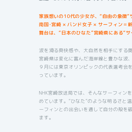
家族想いの10代の少女が、“自由の象徴
南国･宮崎 × バンド女子 × サーフィン
舞台は、“日本のひなた”宮崎県にある“サ
波を滑る爽快感や、大自然を相手にする
宮崎県は変化に富んだ海岸線と豊かな波
９月には東京オリンピックの代表選考会
っています。
NHK宮崎放送局では、そんなサーフィン
めています。“ひなた”のような明るさと
ーフィンとの出会いを通して自分の殻を
ます。