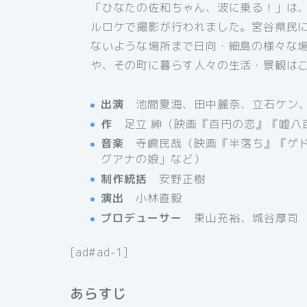
「ひなたの佐和ちゃん、波に乗る！」は、
ルロケで撮影が行われました。宮谷県民
ないような場所まで日向・細島の様々な
や、その町に暮らす人々の生活・景観は
出演
池間夏海、田中麗奈、立石ケン、
作
足立 紳（映画『百円の恋』『嘘八百
音楽
寺嶋民哉（映画『半落ち』『ゲド
グアナの娘」など）
制作統括
安野正樹
演出
小林直毅
プロデューサー
東山充裕、城谷厚司
[ad#ad-1]
あらすじ