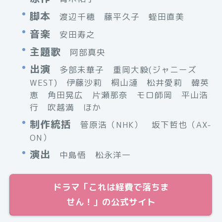
脚本
渡辺千穂 藤平久子 蛭田直美
音楽
安田寿之
主題歌
阿部真央
出演
多部未華子 重岡大毅(ジャニーズ
WEST) 伊藤沙莉 桐山漣 松井愛莉 韓英
恵 角田晃広 片瀬那奈 モロ師岡 平山浩
行 吹越満 ほか
制作統括
管原浩（NHK） 坂下哲也（AX-
ON）
演出
中島悟 松永洋一
ドラマ「これは経費で落ちま
せん！」の公式サイト