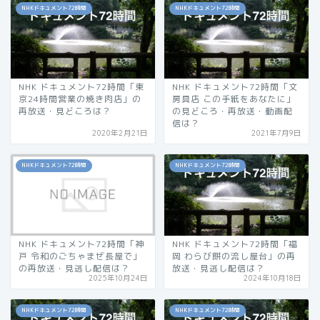
NHKドキュメント72時間
NHKドキュメント72時間
NHK ドキュメント72時間「東
NHK ドキュメント72時間「文
京24時間営業の焼き肉店」の
房具店 この手紙をあなたに」
再放送・見どころは？
の見どころ・再放送・動画配
信は？
2020年2月21日
2021年7月9日
NHKドキュメント72時間
NHKドキュメント72時間
NHK ドキュメント72時間「神
NHK ドキュメント72時間「福
戸 令和のごちゃまぜ長屋で」
岡 わらび餅の流し屋台」の再
の再放送・見逃し配信は？
放送・見逃し配信は？
2025年10月24日
2024年10月18日
NHKドキュメント72時間
NHKドキュメント72時間