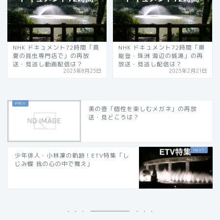
NHK ドキュメント72時間「真
NHK ドキュメント72時間「奥
夏の昆虫専門店で」の再放
能登・珠洲 海辺の銭湯」の再
送・見逃し動画配信は？
放送・見逃し配信は？
2023年8月25日
2025年2月21日
美の壺「個性を楽しむメガネ」の再放
送・見どころは？
少年俳人・小林凜の軌跡！ETV特集「し
じみ蝶 我の心の中で舞え」