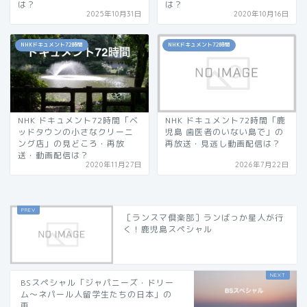
は？
は？
2025年10月31日
2020年10月16日
NHKドキュメント72時間
NHKドキュメント72時間
NHK ドキュメント72時間「ベ
NHK ドキュメント72時間「鹿
ッドタウンの小さなクリーニ
児島 歯医者のいない島で」の
ング店」の見どころ・再放
再放送・見逃し動画配信は？
送・動画配信は？
2020年11月27日
2026年7月22日
［ランスマ倶楽部］ランばっか星人が行
く！鹿児島スペシャル
BSスペシャル「ジャパニーズ・ドリー
ム〜ネパール人留学生たちの日本」の
再...