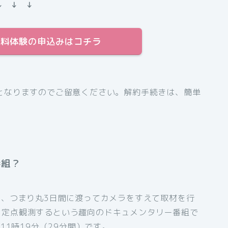
↓ ↓ ↓
日間無料体験の申込みはコチラ
となりますのでご留意ください。解約手続きは、簡単
番組？
間、つまり丸3日間に渡ってカメラをすえて取材を行
を定点観測するという趣向のドキュメンタリー番組で
11時19分（29分間）です。