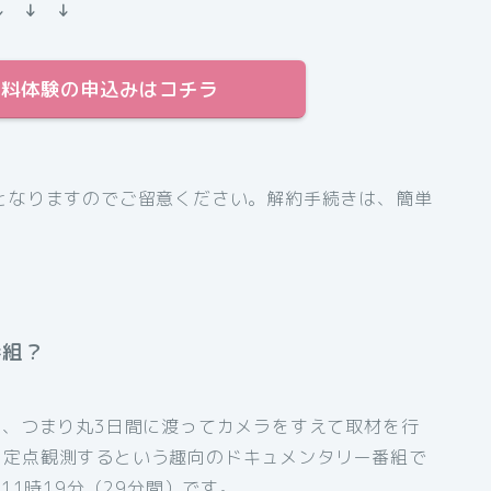
↓ ↓ ↓
日間無料体験の申込みはコチラ
となりますのでご留意ください。解約手続きは、簡単
番組？
間、つまり丸3日間に渡ってカメラをすえて取材を行
を定点観測するという趣向のドキュメンタリー番組で
11時19分（29分間）です。