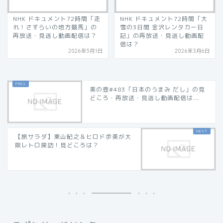
NHK ドキュメント72時間「走
NHK ドキュメント72時間「大
れ！さすらいの地方競馬」の
雪の3日間 金沢レンタカー日
再放送・見逃し動画配信は？
記」の再放送・見逃し動画配
信は？
2026年5月1日
2026年3月6日
美の壺#483「日本のうまみ だし」の見
どころ・再放送・見逃し動画配信は...
【旅サラダ】東山紀之＆ヒロド歩美が大
阪レトロ探訪！見どころは？