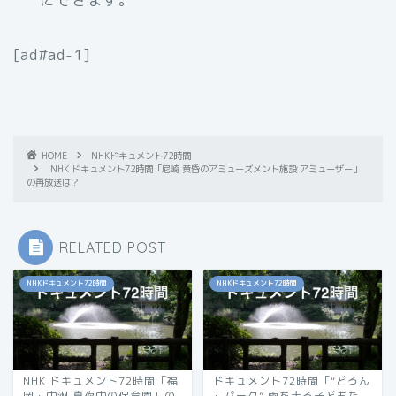
[ad#ad-1]
HOME
NHKドキュメント72時間
NHK ドキュメント72時間「尼崎 黄昏のアミューズメント施設 アミューザー」
の再放送は？
RELATED POST
NHKドキュメント72時間
NHKドキュメント72時間
NHK ドキュメント72時間「福
ドキュメント72時間「“どろん
岡・中洲 真夜中の保育園」の
こパーク” 雨を走る子どもた