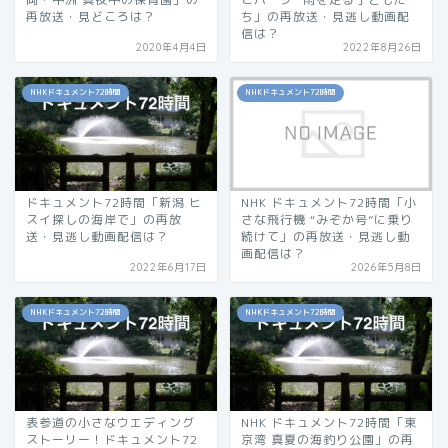
再放送・見どころは？
ち」の再放送・見逃し動画配
信は？
2020年4月4日
2022年8月26日
NHKドキュメント72時間
NHKドキュメント72時間
ドキュメント72時間「新潟 ヒ
NHK ドキュメント72時間「小
スイ探しの海岸で」の再放
さな飛行機 “みぞか号”に乗り
送・見逃し動画配信は？
続けて」の再放送・見逃し動
画配信は？
2022年6月17日
2026年5月8日
NHKドキュメント72時間
NHKドキュメント72時間
表参道の小さなウエディング
NHK ドキュメント72時間「東
ストーリー！ドキュメント72
京湾 真夏の海釣り公園」の再