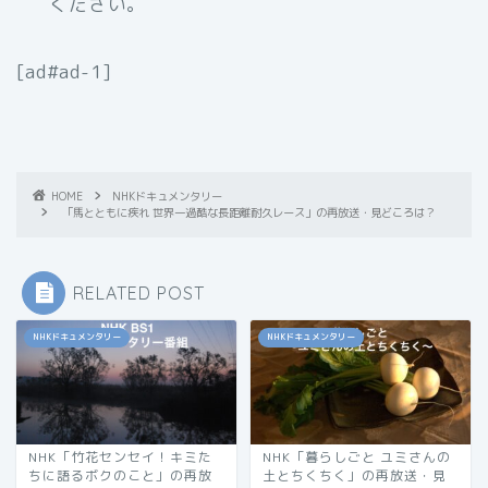
ください。
[ad#ad-1]
HOME
NHKドキュメンタリー
「馬とともに疾れ 世界一過酷な長距離耐久レース」の再放送・見どころは？
RELATED POST
NHKドキュメンタリー
NHKドキュメンタリー
NHK「竹花センセイ！キミた
NHK「暮らしごと ユミさんの
ちに語るボクのこと」の再放
土とちくちく」の再放送・見