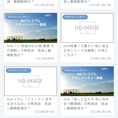
送・動画配信は？
逃し動画配信は？
2022年4月14日
2022年11月25日
NHKドキュメンタリー
NHKドキュメンタリー
NHK「21世紀のBUG男 画家 大
NHK特集「江夏の21球に見る
竹伸朗」の再放送・見逃し動
日本シリーズ名勝負」の見ど
画配信は？
ころは？
2022年6月4日
2018年10月23日
NHKドキュメンタリー
NHKドキュメンタリー
NHK Eテレ「ジューデン 恋す
NHK「殺して生かす 命と向き
るまちなみ」の再放送・見逃
合う鹿猟師」の再放送・見逃
し動画配信は？
し動画配信は？
2026年6月10日
2022年2月20日