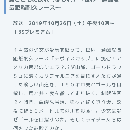
長距離耐久レース～
放送 2019年10月26日（土）午後10時〜
［BSプレミアム］
１４歳の少女が愛馬を駆って、世界一過酷な長
距離耐久レース「テヴィスカップ」に挑む！ア
メリカ西部のシエラネバダ山脈、ゴールドラッ
シュに沸くカリフォルニアを目指す人たちが通
った険しい山道を、１６０キロ先のゴールを目
指し、馬と共に夜を徹して走り抜く。制限時間
２４時間。急峻な岩場、延々と続く登り坂、深
夜に幅５０メートルもの川を渡る…。少女はな
ぜゴールを目指すのか。そしてライダーたちは
何をつかみ取るのか。