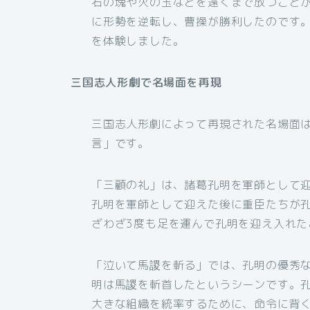
石の塊や火の玉などを遠くまで放つこと
に形勢を逆転し、曹操が勝利したのです
を体験しました。
三国志人形劇で名場面を再現
三国志人形劇によって再現された名場面
言」です。
「三顧の礼」は、諸葛孔明を軍師として
孔明を軍師として迎えた後に重臣たちが
ざわざ3度も足を運んで孔明を迎え入れ
「泣いて馬謖を斬る」では、孔明の優秀
明は馬謖を斬首したというシーンです。
大きな組織を統率するために、命令に背