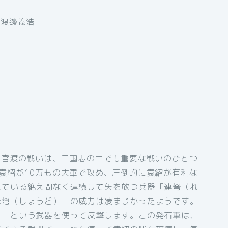
,渡邊義浩
た官渡の戦いは、三国志の中でも重要な戦いのひとつ
袁紹が10万もの大軍で攻め、圧倒的に袁紹が有利な
れている絶え間なく連続して矢を放つ兵器「連弩（れ
床弩（しょうど）」の威力は凄まじかったようです。
）」という武器を使って反撃します。この発石車は、