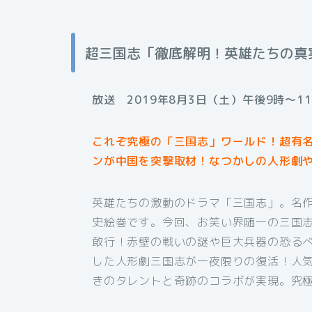
超三国志「徹底解明！英雄たちの真
放送 2019年8月3日（土）午後9時〜1
これぞ究極の「三国志」ワールド！超有
ンが中国を突撃取材！なつかしの人形劇
英雄たちの激動のドラマ「三国志」。名
史絵巻です。今回、お笑い界随一の三国
敢行！赤壁の戦いの謎や巨大兵器の恐る
した人形劇三国志が一夜限りの復活！人
きのタレントと奇跡のコラボが実現。究