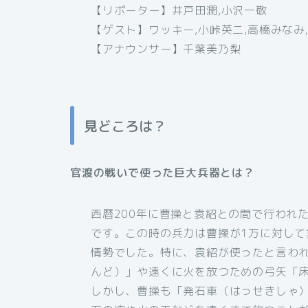
【リポーター】井戸田潤,小沢一敬
【ゲスト】ワッキー,小峠英二,高橋みなみ
【アナウンサー】千葉美乃梨
見どころは？
官渡の戦いで使った巨大兵器とは？
西暦200年に曹操と袁紹との間で行われ
です。この時の兵力は曹操が1万に対して
情勢でした。特に、袁紹が使ったと言わ
んど）」や遠くに火を放つための弓矢「
しかし、曹操も「発石車（はっせきしゃ