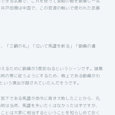
ができる武器で、これを使って袁紹の砦を破壊し一気
。井戸田潤は中国で、この官渡の戦いで使われた武器
は、「三顧の礼」「泣いて馬謖を斬る」「劉備の遺
迎えるために劉備が3度訪ねるというシーンです。諸葛
孔明の策に従うようにするため、格上である劉備がわ
たという演出が隠されていたんだそうです。
な部下である馬謖が命令に背き大敗したことから、孔
孔明は当然、馬謖を失いたくはなかったはずですが、
くことは大罪に相当するということを知らしめておく