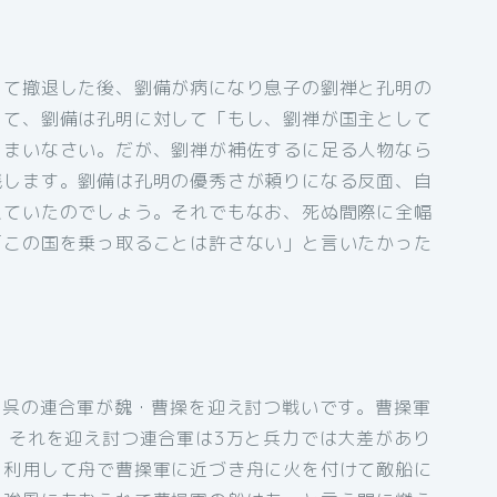
して撤退した後、劉備が病になり息子の劉禅と孔明の
して、劉備は孔明に対して「もし、劉禅が国主として
しまいなさい。だが、劉禅が補佐するに足る人物なら
残します。劉備は孔明の優秀さが頼りになる反面、自
えていたのでしょう。それでもなお、死ぬ間際に全幅
「この国を乗っ取ることは許さない」と言いたかった
と呉の連合軍が魏・曹操を迎え討つ戦いです。曹操軍
。それを迎え討つ連合軍は3万と兵力では大差があり
を利用して舟で曹操軍に近づき舟に火を付けて敵船に