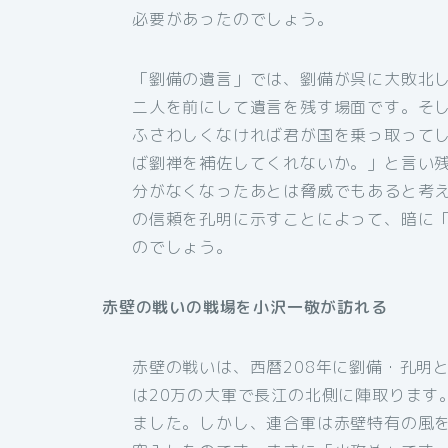
必要があったのでしょう。
「劉備の遺言」では、劉備が呉に大敗北
二人を前にして遺言を残す場面です。そ
ふさわしくなければ君が国を乗っ取って
ば劉禅を補佐してくれないか。」と言い
分がなくなったあとは脅威でもあると考
の信頼を孔明に示すことによって、暗に
のでしょう。
赤壁の戦いの戦場を小沢一敬が訪れる
赤壁の戦いは、西暦208年に劉備・孔明
は20万の大軍で長江の北側に陣取ります
ました。しかし、連合軍は赤壁特有の風