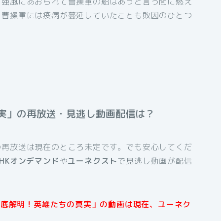
。強風にあおられて曹操軍の船はあっと言う間に燃え
、曹操軍には疫病が蔓延していたことも敗因のひとつ
実」の再放送・見逃し動画配信は？
の再放送は現在のところ未定です。でも安心してくだ
NHKオンデマンド
や
ユーネクスト
で見逃し動画が配信
「徹底解明！英雄たちの真実」の動画は現在、ユーネク