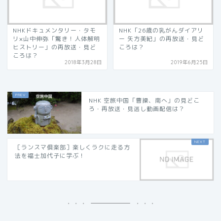
NHKドキュメンタリー・タモ
NHK「26歳の乳がんダイアリ
リ×山中伸弥「驚き！人体解明
ー 矢方美紀」の再放送・見ど
ヒストリー」の再放送・見ど
ころは？
ころは？
2018年3月28日
2019年6月25日
NHK 空旅中国「曹操、南へ」の見どこ
ろ・再放送・見逃し動画配信は？
［ランスマ倶楽部］楽しくラクに走る方
法を福士加代子に学ぶ！