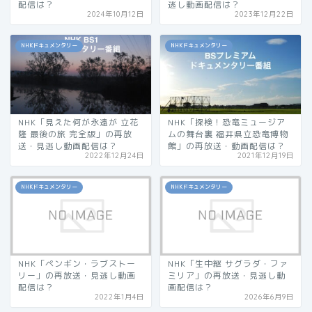
配信は？
逃し動画配信は？
2024年10月12日
2023年12月22日
NHKドキュメンタリー
NHKドキュメンタリー
NHK「見えた何が永遠が 立花
NHK「探検！恐竜ミュージア
隆 最後の旅 完全版」の再放
ムの舞台裏 福井県立恐竜博物
送・見逃し動画配信は？
館」の再放送・動画配信は？
2022年12月24日
2021年12月19日
NHKドキュメンタリー
NHKドキュメンタリー
NHK「ペンギン・ラブストー
NHK「生中継 サグラダ・ファ
リー」の再放送・見逃し動画
ミリア」の再放送・見逃し動
配信は？
画配信は？
2022年1月4日
2026年6月9日