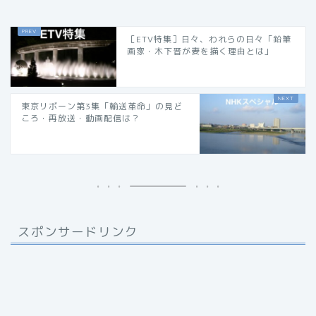
［ETV特集］日々、われらの日々「鉛筆
画家・木下晋が妻を描く理由とは」
東京リボーン第3集「輸送革命」の見ど
ころ・再放送・動画配信は？
スポンサードリンク