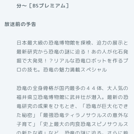
分〜［BSプレミアム］
放送前の予告
日本最大級の恐竜博物館を探検、迫力の展示と
最新研究から恐竜の謎に迫る！あの人が化石発
掘で大発見！？リアルな恐竜ロボットを作るプ
ロの技も。恐竜の魅力満載スペシャル
恐竜の全身骨格が国内最多の４４体、大人気の
福井県立恐竜博物館に武井壮が潜入。最新の恐
竜研究の成果をひもとき、「恐竜が巨大化でき
た秘密」「最強恐竜ティラノサウルスの意外な
子育て」「史上最大の肉食恐竜スピノサウルス
の新たな姿」など、恐竜の謎に迫る。さらに鈴