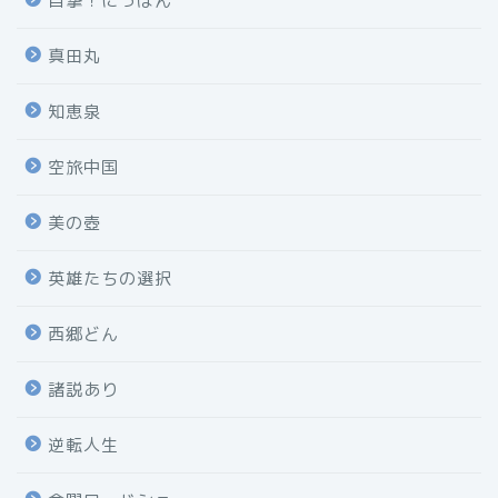
目撃！にっぽん
真田丸
知恵泉
空旅中国
美の壺
英雄たちの選択
西郷どん
諸説あり
逆転人生