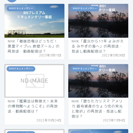
NHKドキュメンタリー
NHKドキュメンタリー
NHK「最強恐竜はどっちだ！
NHK「震災から11年 よみがえ
悪霊マイプvs.鉄壁ズール」の
る みやぎの海へ」の再放送・
再放送・動画配信は？
見逃し動画配信は？
2023年3月11日
2022年5月28日
NHKドキュメンタリー
NHKドキュメンタリー
NHK「鑑賞法は無限大！未来
NHK「堕ちたカリスマ アメリ
の博物館へようこそ」の再放
カ 暗号資産のちょう児の栄光
送・動画配信は？
と挫折」の再放送・見逃し配
信は？
2022年10月24日
2023年11月4日