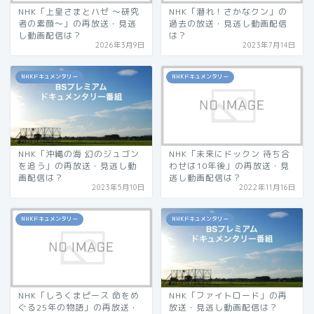
NHK「上皇さまとハゼ 〜研究
NHK「潜れ！さかなクン」の
者の素顔〜」の再放送・見逃
過去の放送・見逃し動画配信
し動画配信は？
は？
2026年3月9日
2023年7月14日
NHKドキュメンタリー
NHKドキュメンタリー
NHK「沖縄の海 幻のジュゴン
NHK「未来にドックン 待ち合
を追う」の再放送・見逃し動
わせは10年後」の再放送・見
画配信は？
逃し動画配信は？
2023年5月10日
2022年11月16日
NHKドキュメンタリー
NHKドキュメンタリー
NHK「しろくまピース 命をめ
NHK「ファイトロード」の再
ぐる25年の物語」の再放送・
放送・見逃し動画配信は？