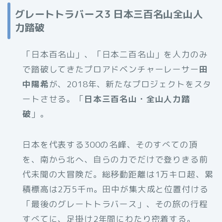
グレートトラバース3 日本三百名山全山人
力踏破
「日本百名山」、「日本二百名山」を人力のみ
で踏破してきたプロアドベンチャーレーサー
田
中陽希
が、2018年、新たなプロジェクトをスタ
ートさせる。「
日本三百名山・全山人力踏
破
」。
日本を代表する300の名峰、そのすべての頂
を、南から北へ、自らの力でだけで登りきる前
代未聞の大冒険だ。総移動距離は1万キロ超、累
積標高は2万5千m。田中が集大成と位置付ける
「最後のグレートトラバース」、その旅の行程
すべてに、足掛け2年間にわたり密着する。