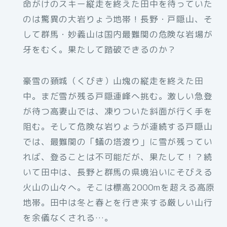
命がけのスキー縦走を終えた田中を待っていた
のは驚異の大岩りょう地帯！長野・戸隠山、そ
して群馬・妙義山は国内最難関の危険な岩場が
牙をむく。果たして踏破できるのか？
豪雪の頚城（くびき）山塊の縦走を終えた田
中。まだ雪が残る戸隠連峰へ挑む。激しい急登
が待つ高妻山では、凍りついた斜面が行く手を
阻む。そして危険な岩りょうが連続する戸隠山
では、最難関の「蟻の塔渡り」に雪が残ってい
れば、登ることは不可能だが、果たして！？続
いて田中は、長野と群馬の県境沿いにそびえる
火山の山々へ。そこは標高2000mを超える高原
地帯。田中は冬と春とを行き来する厳しい山行
を余儀なくされる…。