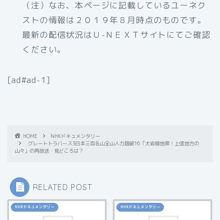
（注）なお、本ページに記載しているユーネク
ストの情報は２０１９年８月時点のものです。
最新の配信状況はＵ-ＮＥＸＴサイトにてご確認
ください。
[ad#ad-1]
HOME
NHKドキュメンタリー
グレートトラバース3日本三百名山全山人力踏破16「大岩稜地帯！上信地方の
山々」の再放送・見どころは？
RELATED POST
NHKドキュメンタリー
NHKドキュメンタリー