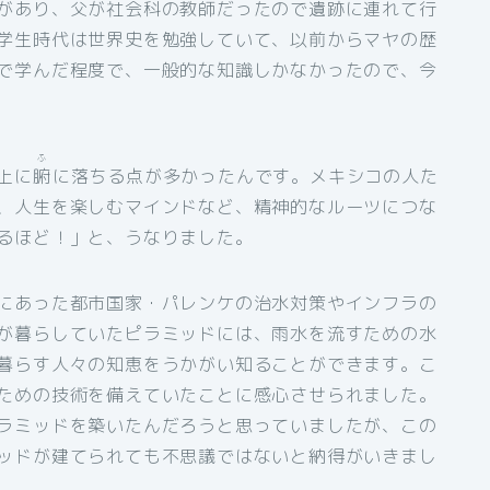
があり、父が社会科の教師だったので遺跡に連れて行
学生時代は世界史を勉強していて、以前からマヤの歴
で学んだ程度で、一般的な知識しかなかったので、今
ふ
上に
腑
に落ちる点が多かったんです。メキシコの人た
、人生を楽しむマインドなど、精神的なルーツにつな
るほど！」と、うなりました。
にあった都市国家・パレンケの治水対策やインフラの
が暮らしていたピラミッドには、雨水を流すための水
暮らす人々の知恵をうかがい知ることができます。こ
ための技術を備えていたことに感心させられました。
ラミッドを築いたんだろうと思っていましたが、この
ッドが建てられても不思議ではないと納得がいきまし