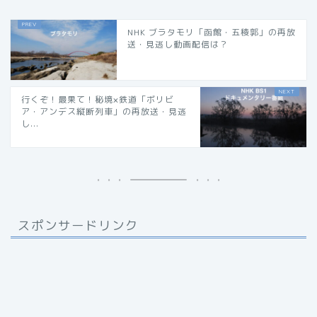
NHK ブラタモリ「函館・五稜郭」の再放
送・見逃し動画配信は？
行くぞ！最果て！秘境×鉄道「ボリビ
ア・アンデス縦断列車」の再放送・見逃
し...
スポンサードリンク