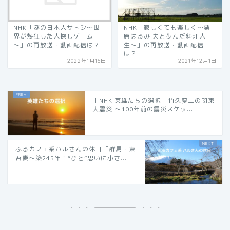
NHK「謎の日本人サトシ～世
NHK「寂しくても楽しく〜栗
界が熱狂した人探しゲーム
原はるみ 夫と歩んだ料理人
～」の再放送・動画配信は？
生〜」の再放送・動画配信
は？
2022年1月16日
2021年12月1日
［NHK 英雄たちの選択］竹久夢二の関東
大震災 〜100年前の震災スケッ...
ふるカフェ系ハルさんの休日「群馬・東
吾妻〜築245年！“ひと”思いに小さ...