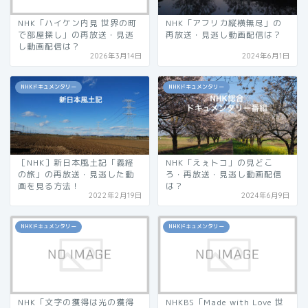
NHK「ハイケン内見 世界の町
NHK「アフリカ縦横無尽」の
で部屋探し」の再放送・見逃
再放送・見逃し動画配信は？
し動画配信は？
2026年3月14日
2024年6月1日
NHKドキュメンタリー
NHKドキュメンタリー
［NHK］新日本風土記「義経
NHK「えぇトコ」の見どこ
の旅」の再放送・見逃した動
ろ・再放送・見逃し動画配信
画を見る方法！
は？
2022年2月19日
2024年6月9日
NHKドキュメンタリー
NHKドキュメンタリー
NHK「文字の獲得は光の獲得
NHKBS「Made with Love 世