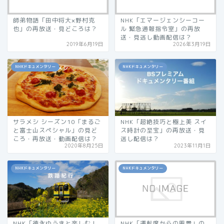
師弟物語「田中将大×野村克
NHK「エマージェンシーコー
也」の再放送・見どころは？
ル 緊急通報指令室」の再放
送・見逃し動画配信は？
2019年6月19日
2026年3月19日
NHKドキュメンタリー
NHKドキュメンタリー
サラメシ シーズン10「まるご
NHK「超絶技巧と極上美 スイ
と富士山スペシャル」の見ど
ス時計の至宝」の再放送・見
ころ・再放送・動画配信は？
逃し配信は？
2020年8月25日
2023年11月1日
NHKドキュメンタリー
NHKドキュメンタリー
NHK「徳永ゆうきと楽しむ！
NHK「運転席からの風景」の