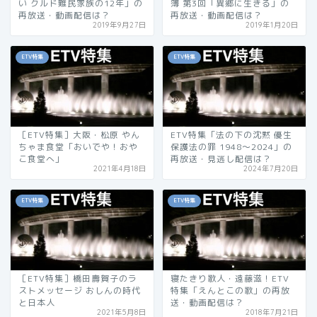
い クルド難民家族の12年」の
簿 第3回「異郷に生きる」の
再放送・動画配信は？
再放送・動画配信は？
2019年9月27日
2019年1月20日
ETV特集
ETV特集
［ETV特集］大阪・松原 やん
ETV特集「法の下の沈黙 優生
ちゃま食堂「おいでや！おや
保護法の罪 1948〜2024」の
こ食堂へ」
再放送・見逃し配信は？
2021年4月18日
2024年7月20日
ETV特集
ETV特集
［ETV特集］橋田壽賀子のラ
寝たきり歌人・遠藤滋！ETV
ストメッセージ おしんの時代
特集「えんとこの歌」の再放
と日本人
送・動画配信は？
2021年5月8日
2018年7月21日