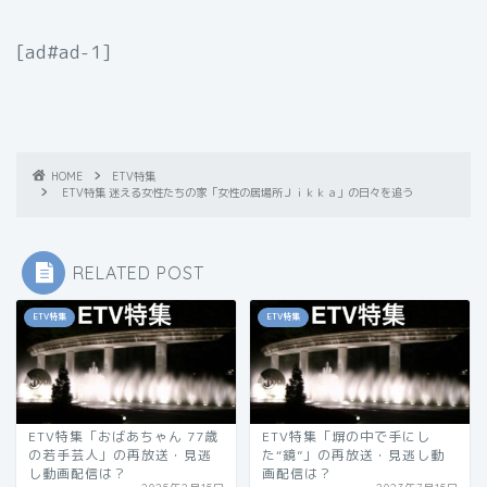
[ad#ad-1]
HOME
ETV特集
ETV特集 迷える女性たちの家「女性の居場所Ｊｉｋｋａ」の日々を追う
RELATED POST
ETV特集
ETV特集
ETV特集「おばあちゃん 77歳
ETV特集「塀の中で手にし
の若手芸人」の再放送・見逃
た“鏡”」の再放送・見逃し動
し動画配信は？
画配信は？