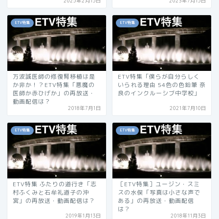
2025年2月15日
2023年7月15日
ETV特集
ETV特集
万波誠医師の修復腎移植は是
ETV特集「僕らが自分らしく
か非か！？ETV特集「悪魔の
いられる理由 54色の色鉛筆 奈
医師か赤ひげか」の再放送・
良のインクルーシブ中学校」
動画配信は？
2018年7月1日
2021年7月10日
ETV特集
ETV特集
ETV特集 ふたりの道行き「志
［ETV特集］ユージン・スミ
村ふくみと石牟礼道子の沖
スの水俣「写真は小さな声で
宮」の再放送・動画配信は？
ある」の再放送・動画配信
は？
2019年1月13日
2018年11月3日