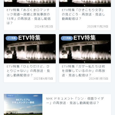
ETV特集「あぶくまロマンチ
ETV特集「ひきこもり文学」
ック街道〜故郷と原発事故の
の見どころ・再放送・見逃し
13年」の再放送・見逃し配信
動画配信は？
は？
2024年3月2日
2020年11月29日
ETV特集
ETV特集
ETV特集「ひとりだけど、ひ
ETV特集「ガザ〜私たちは何
とりじゃない」の再放送・見
を目撃しているのか」の再放
逃し動画配信は？
送・見逃し配信は？
2023年4月15日
2024年1月13日
NHK ドキュメント「シン・仮面ライダ
ー」の再放送・見逃し動画配信は？