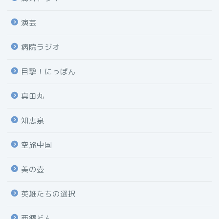
演芸
病院ラジオ
目撃！にっぽん
真田丸
知恵泉
空旅中国
美の壺
英雄たちの選択
西郷どん