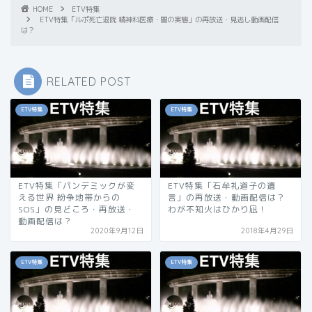
HOME
ETV特集
ETV特集「ルポ死亡退院 精神科医療・闇の実態」の再放送・見逃し動画配信
は？
RELATED POST
ETV特集
ETV特集
ETV特集「パンデミックが変
ETV特集「石牟礼道子の遺
える世界 紛争地帯からの
言」の再放送・動画配信は？
SOS」の見どころ・再放送・
わが不知火はひかり凪！
動画配信は？
2020年9月12日
2018年4月29日
ETV特集
ETV特集