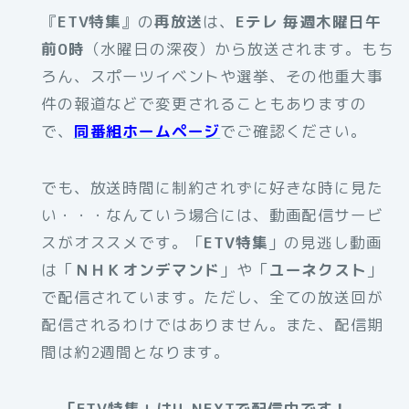
『
ETV特集
』の
再放送
は、
Eテレ 毎週木曜日午
前0時
（水曜日の深夜）から放送されます。もち
ろん、スポーツイベントや選挙、その他重大事
件の報道などで変更されることもありますの
で、
同番組ホームページ
でご確認ください。
でも、放送時間に制約されずに好きな時に見た
い・・・なんていう場合には、動画配信サービ
スがオススメです。
「
ETV特集
」の見逃し動画
は「
ＮＨＫオンデマンド
」や「
ユーネクスト
」
で配信されています。ただし、全ての放送回が
配信されるわけではありません。また、配信期
間は約2週間となります。
「ETV特集」はU-NEXTで配信中です！