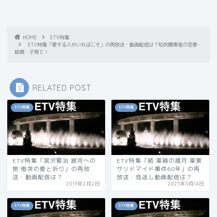
HOME
ETV特集
ETV特集「愛する人がいればこそ」の再放送・動画配信は？知的障害者の恋愛・
結婚・子育て！
RELATED POST
ETV特集
ETV特集
ETV特集「宮沢賢治 銀河への
ETV特集「続 薬禍の歳月 薬害
旅 慟哭の愛と祈り」の再放
サリドマイド事件60年」の再
送・動画配信は？
放送・見逃し動画配信は？
2019年2月2日
2025年3月14日
ETV特集
ETV特集