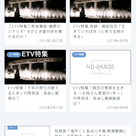
［ETV特集］原発事故“最悪の
ETV特集 牧師・奥田知志「生
シナリオ” そのとき誰が命を懸
きていればきっと笑える時が
けるのか？
来る」
2021年2月27日
2021年6月5日
ETV特集
ETV特集
ETV特集「千年の祭りが絶え
ETV特集「病児の家族を生き
るとき」の再放送・見逃し配
る 〜お母さん食堂の1年〜」
信は？
の再放送・見逃し動画配信
は？
2024年4月27日
2026年6月6日
知恵泉「鬼平こと長谷川平蔵 無理難題に