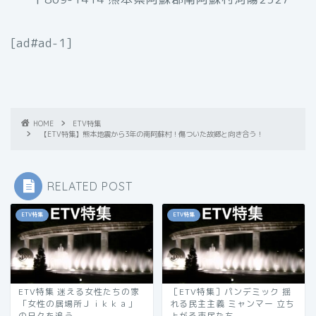
[ad#ad-1]
HOME
ETV特集
【ETV特集】熊本地震から3年の南阿蘇村！傷ついた故郷と向き合う！
RELATED POST
ETV特集
ETV特集
ETV特集 迷える女性たちの家
［ETV特集］パンデミック 揺
「女性の居場所Ｊｉｋｋａ」
れる民主主義 ミャンマー 立ち
の日々を追う
上がる市民たち