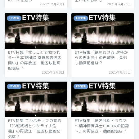
2022年5月28日
2021年3月28日
ETV特集
ETV特集
ETV特集「救うことで救われ
ETV特集「鍵をあける 虐待か
る〜日本被団協 原爆被害者の
らの再出発」の再放送・見逃
闘い」の再放送・見逃し動画
し動画配信は？
配信は？
2025年2月8日
2023年8月5日
ETV特集
ETV特集
ETV特集 ゴルバチョフの警告
ETV特集「隠されたトラウマ
「冷戦終結とウクライナ危
～精神障害兵士8000人の記録
機」の再放送・見逃し動画配
～」の再放送・動画配信は？
信は？