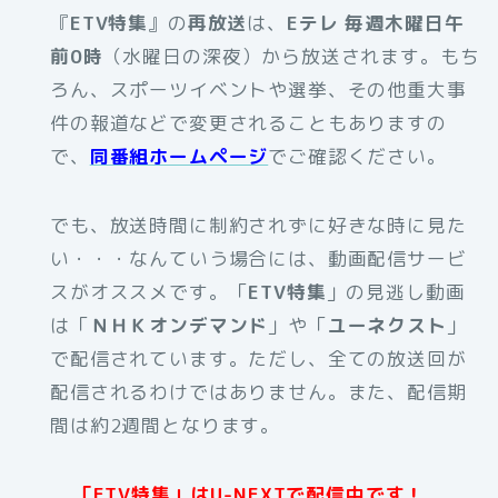
『
ETV特集
』の
再放送
は、
Eテレ 毎週木曜日午
前0時
（水曜日の深夜）から放送されます。もち
ろん、スポーツイベントや選挙、その他重大事
件の報道などで変更されることもありますの
で、
同番組ホームページ
でご確認ください。
でも、放送時間に制約されずに好きな時に見た
い・・・なんていう場合には、動画配信サービ
スがオススメです。
「
ETV特集
」の見逃し動画
は「
ＮＨＫオンデマンド
」や「
ユーネクスト
」
で配信されています。ただし、全ての放送回が
配信されるわけではありません。また、配信期
間は約2週間となります。
「ETV特集」はU-NEXTで配信中です！