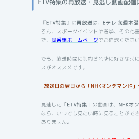
ETV特集の再放送・見逃し動画配信
『
ETV特集
』の
再放送
は、
Eテレ 毎週木
ろん、スポーツイベントや選挙、その他
で、
同番組ホームページ
でご確認くださ
でも、放送時間に制約されずに好きな時
スがオススメです。
放送日の翌日から「NHKオンデマンド」や
見逃した「
ETV特集
」の動画は、
NHKオ
なら、いつでも見たい時に見ることがで
ありません。