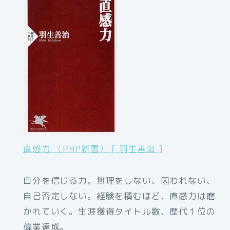
直感力 （PHP新書） [ 羽生善治 ]
自分を信じる力。無理をしない、囚われない、
自己否定しない。経験を積むほど、直感力は磨
かれていく。生涯獲得タイトル数、歴代１位の
偉業達成。