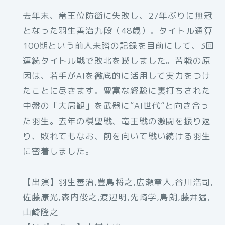
去年末、竜王位防衛に失敗し、27年ぶりに無冠
となった羽生善治九段（48歳）。タイトル通算
100期という前人未踏の記録を目前にして、3回
連続タイトル戦で敗北を喫しました。苦戦の原
因は、若手がAIを徹底的に活用して実力をつけ
たことに尽きます。豊富な経験に裏打ちされた
中盤の「大局観」を武器に“AI世代”と向き合っ
た羽生。去年の棋聖戦、竜王戦の激闘を振り返
り、敗れてもなお、前を向いて戦い続ける羽生
に密着しました。
【出演】羽生善治,豊島将之,広瀬章人,谷川浩司,
佐藤康光,森内俊之,渡辺明,先崎学,島朗,藤井猛,
山崎隆之