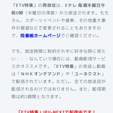
『
ETV特集
』の
再放送
は、
Eテレ 毎週木曜日午
前0時
（水曜日の深夜）から放送されます。もち
ろん、スポーツイベントや選挙、その他重大事
件の報道などで変更されることもありますの
で、
同番組ホームページ
でご確認ください。
でも、放送時間に制約されずに好きな時に見た
い・・・なんていう場合には、動画配信サービ
スがオススメです。
「
ETV特集
」の見逃し動画
は「
ＮＨＫオンデマンド
」や「
ユーネクスト
」
で配信されています。ただし、全ての放送回が
配信されるわけではありません。また、配信期
間は約2週間となります。
「ETV特集」はU-NEXTで配信中です！