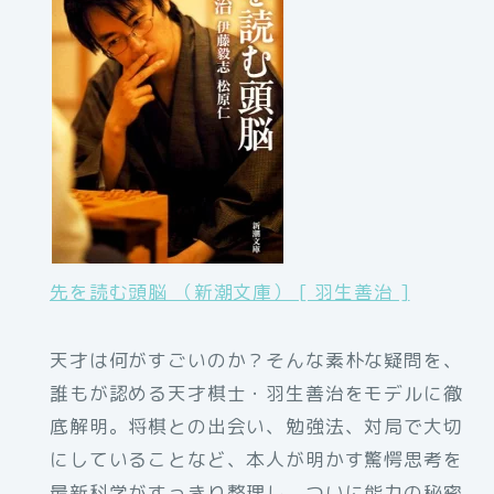
先を読む頭脳 （新潮文庫） [ 羽生善治 ]
天才は何がすごいのか？そんな素朴な疑問を、
誰もが認める天才棋士・羽生善治をモデルに徹
底解明。将棋との出会い、勉強法、対局で大切
にしていることなど、本人が明かす驚愕思考を
最新科学がすっきり整理し、ついに能力の秘密