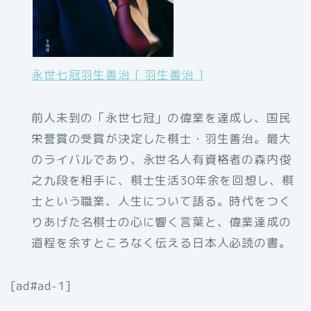
永世七冠羽生善治 [ 羽生善治 ]
前人未到の「永世七冠」の偉業を達成し、国民
栄誉賞の受賞が決定した棋士・羽生善治。最大
のライバルであり、永世名人有資格者の森内俊
之九段を相手に、棋士生活30年余を回想し、棋
士という職業、人生について語る。時代をつく
りあげた名棋士の心に響く言葉と、偉業達成の
道程を余すところなく伝える日本人必読の書。
[ad#ad-1]