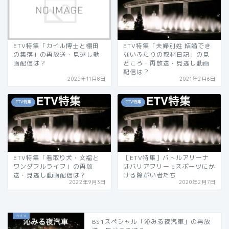
ETV特集「カイル博士と棚田
ETV特集「夫婦別姓 結婚でき
の集落」の再放送・見逃し動
ないふたりの取材日記」の見
画配信は？
どころ・再放送・見逃し動画
配信は？
2025年11月8日
2021年2月6日
ETV特集
ETV特集
ETV特集「看取り犬・文福と
［ETV特集］バトルアリーナ
ワンダフルライフ」の再放
はバリアフリー eスポーツにか
送・見逃し動画配信は？
ける障がい者たち
2022年9月3日
2020年2月7日
BS1スペシャル「沁みる夜汽車」の再放