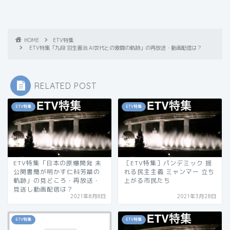
HOME
ETV特集
ETV特集「九段 羽生善治 AI世代との激闘の軌跡」の再放送・動画配信は？
RELATED POST
ETV特集
ETV特集
ETV特集「日本の原爆開発 未
［ETV特集］パンデミック 揺
公開書簡が明かす仁科芳雄の
れる民主主義 ミャンマー 立ち
軌跡」の見どころ・再放送・
上がる市民たち
見逃し動画配信は？
2021年8月8日
2021年3月28日
ETV特集
ETV特集