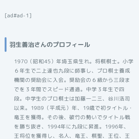
[ad#ad-1]
羽生善治さんのプロフィール
1970（昭和45）年埼玉県生れ。将棋棋士。小学
６年生で二上達也九段に師事し、プロ棋士養成
機関の奨励会に入会。奨励会の６級から三段ま
でを３年間でスピード通過。中学３年生で四
段。中学生のプロ棋士は加藤一二三、谷川浩司
以来。1989（平成元）年、19歳で初タイトル・
竜王を獲得。その後、破竹の勢いでタイトル戦
を勝ち抜き、1994年に九段に昇進。1996年、
王将位を獲得し、名人、竜王、棋聖、王位、王