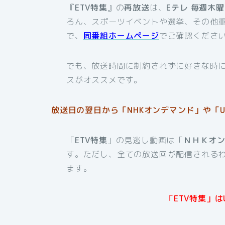
『
ETV特集
』の
再放送
は、
Eテレ 毎週木
ろん、スポーツイベントや選挙、その他
で、
同番組ホームページ
でご確認くださ
でも、放送時間に制約されずに好きな時
スがオススメです。
放送日の翌日から「NHKオンデマンド」や「U
「
ETV特集
」の見逃し動画は「
ＮＨＫオ
す。ただし、全ての放送回が配信される
ます。
「ETV特集」は