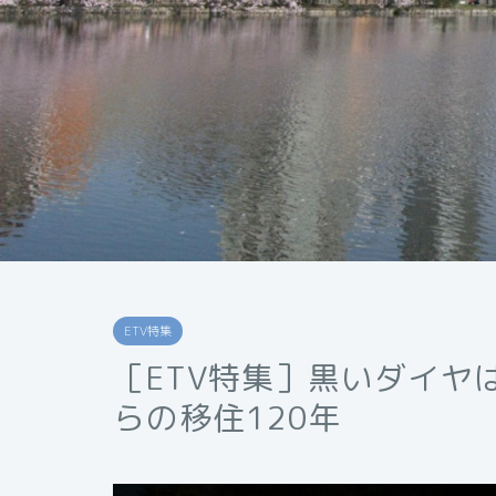
ETV特集
［ETV特集］黒いダイヤ
らの移住120年