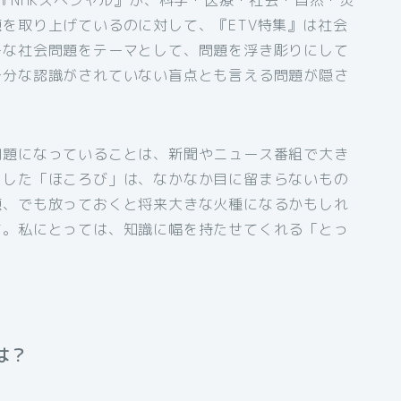
る『NHKスペシャル』が、科学・医療・社会・自然・災
を取り上げているのに対して、『ETV特集』は社会
ーな社会問題をテーマとして、問題を浮き彫りにして
十分な認識がされていない盲点とも言える問題が隠さ
問題になっていることは、新聞やニュース番組で大き
とした「ほころび」は、なかなか目に留まらないもの
題、でも放っておくと将来大きな火種になるかもしれ
す。私にとっては、知識に幅を持たせてくれる「とっ
は？