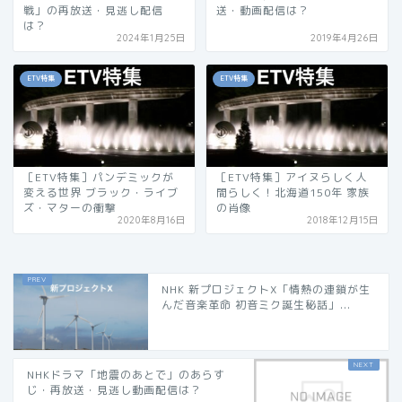
戦」の再放送・見逃し配信
送・動画配信は？
は？
2024年1月25日
2019年4月26日
ETV特集
ETV特集
［ETV特集］パンデミックが
［ETV特集］アイヌらしく人
変える世界 ブラック・ライブ
間らしく！北海道150年 家族
ズ・マターの衝撃
の肖像
2020年8月16日
2018年12月15日
NHK 新プロジェクトX「情熱の連鎖が生
んだ音楽革命 初音ミク誕生秘話」...
NHKドラマ「地震のあとで」のあらす
じ・再放送・見逃し動画配信は？