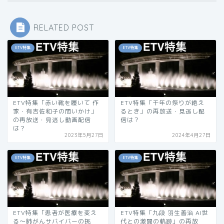
RELATED POST
ETV特集
ETV特集
ETV特集「赤い靴を履いて 作
ETV特集「千年の祭りが絶え
家・有吉佐和子の問いかけ」
るとき」の再放送・見逃し配
の再放送・見逃し動画配信
信は？
は？
2023年5月27日
2024年4月27日
ETV特集
ETV特集
ETV特集「患者が医療を変え
ETV特集「九段 羽生善治 AI世
る〜肺がんサバイバーの挑
代との激闘の軌跡」の再放