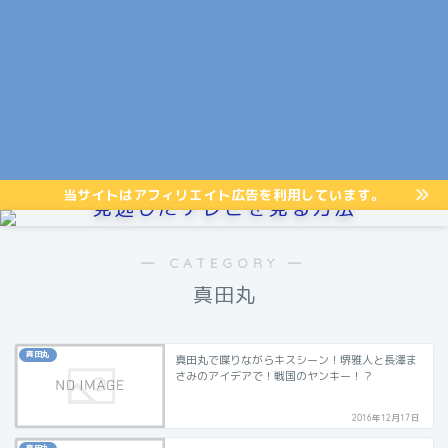
当サイトはアフィリエイト広告を利用しています。
見逃したテレビを見る方法
― CATEGORY ―
真田丸
真田丸
真田丸で喋りながらキスシーン！堺雅人と長澤ま
さみのアイデアで！戦国のヤンキー！？
2016年12月17日