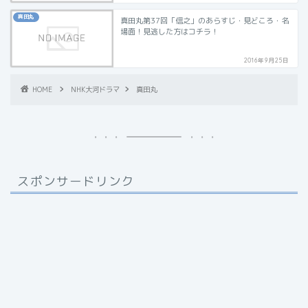
真田丸
真田丸第37回「信之」のあらすじ・見どころ・名
場面！見逃した方はコチラ！
2016年9月25日
HOME
NHK大河ドラマ
真田丸
スポンサードリンク