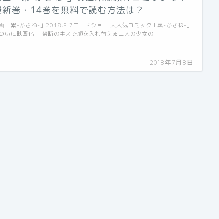
最新巻・14巻を無料で読む方法は？
画「累-かさね-」2018.9.7ロードショー 大人気コミック「累-かさね-」
ついに映画化！ 禁断のキスで顔を入れ替える二人の少女の …
2018年7月8日