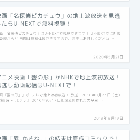
映画「名探偵ピカチュウ」の地上波放送を見逃
したらU-NEXTで無料視聴！
画「名探偵ピカチュウ」はU-NEXTで視聴できます！ U-NEXTでは新規
登録から31日間は無料体験できますので、まずはお試しください …
2020年5月21日
アニメ映画「聲の形」がNHKで地上波初放送！
見逃し動画配信はU-NEXTで！
画『聲の形』」がEテレで地上波初放送！ 放送 2018年8月25日（土）
後9時～［Eテレ］ 2016年9月17日劇場公開された大今良 …
2018年8月19日
映画「累-かさね-」の結末は原作コミックで！