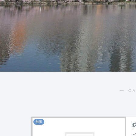
― C
映画