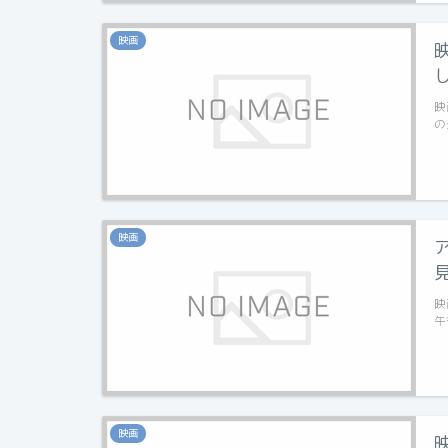
映画
映
の
映画
映
午
映画