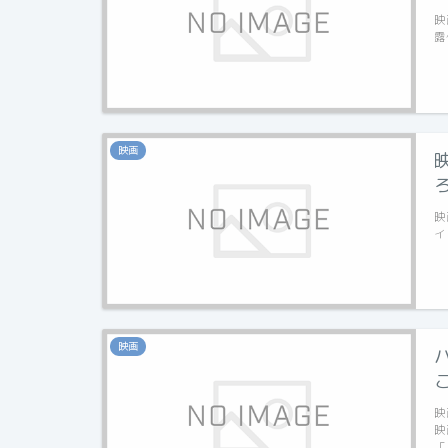
映
露
映画
映
イ
映画
映
映
「