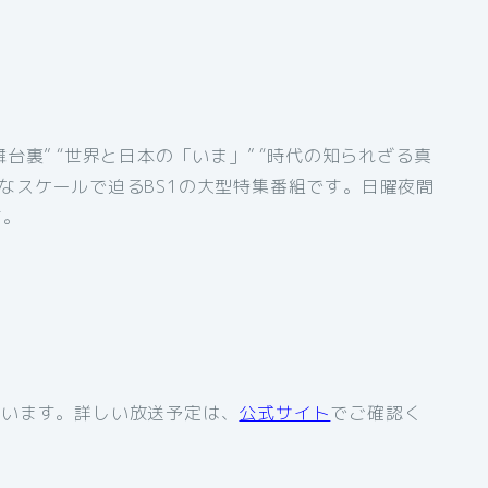
台裏” “世界と日本の「いま」” “時代の知られざる真
きなスケールで迫るBS1の大型特集番組です。日曜夜間
す。
ています。詳しい放送予定は、
公式サイト
でご確認く