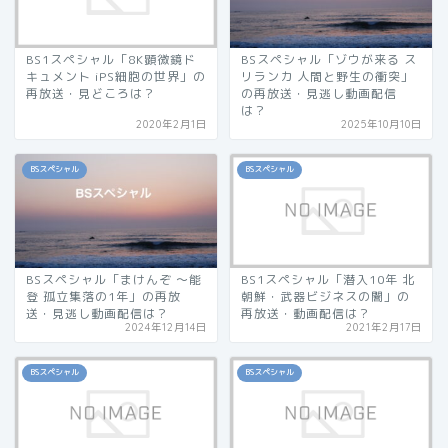
BS1スペシャル「8K顕微鏡ド
BSスペシャル「ゾウが来る ス
キュメント iPS細胞の世界」の
リランカ 人間と野生の衝突」
再放送・見どころは？
の再放送・見逃し動画配信
は？
2020年2月1日
2025年10月10日
BSスペシャル
BSスペシャル
BSスペシャル「まけんぞ 〜能
BS1スペシャル「潜入10年 北
登 孤立集落の1年」の再放
朝鮮・武器ビジネスの闇」の
送・見逃し動画配信は？
再放送・動画配信は？
2024年12月14日
2021年2月17日
BSスペシャル
BSスペシャル