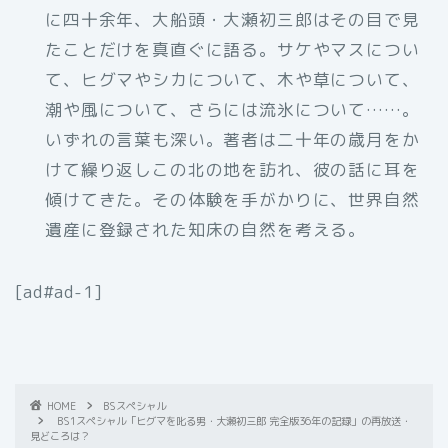
に四十余年、大船頭・大瀬初三郎はその目で見
たことだけを真直ぐに語る。サケやマスについ
て、ヒグマやシカについて、木や草について、
潮や風について、さらには流氷について……。
いずれの言葉も深い。著者は二十年の歳月をか
けて繰り返しこの北の地を訪れ、彼の話に耳を
傾けてきた。その体験を手がかりに、世界自然
遺産に登録された知床の自然を考える。
[ad#ad-1]
HOME
BSスペシャル
BS1スペシャル「ヒグマを叱る男・大瀬初三郎 完全版36年の記録」の再放送・
見どころは？