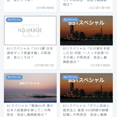
信は？
2019年5月8日
2022年11月19日
BSスペシャル
BSスペシャル
BS1スペシャル「2019夏 日本
BS1スペシャル「わが娘を手放
高校ダンス部選手権」の再放
した日 中国 “一人っ子政策”の
送・見どころは？
その後」の再放送・見逃し動
画配信は？
2019年9月21日
2023年10月8日
BSスペシャル
BSスペシャル
BSスペシャル「戦後80年 僕の
BS1スペシャル「ボクと自由と
日本人助産師を探して」の再
国安法と 香港 600時間の映像
放送・見逃し動画配信は？
記録」の再放送・見逃し動画