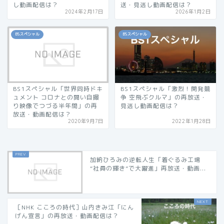
し動画配信は？
送・見逃し動画配信は？
2024年2月17日
2026年1月2日
BSスペシャル
BSスペシャル
BS1スペシャル「世界同時ドキ
BS1スペシャル「激烈！開発競
ュメント コロナとの闘い自撮
争 空飛ぶクルマ」の再放送・
り映像でつづる半年間」の再
見逃し動画配信は？
放送・動画配信は？
2020年9月7日
2022年1月28日
加納ひろみの逆転人生「着ぐるみ工場
“社員の輝き”で大躍進」再放送・動画...
［NHK こころの時代］山内きみ江「にん
げん宣言」の再放送・動画配信は？