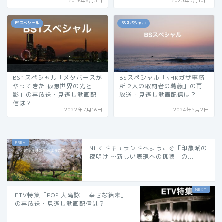
2019年8月3日
2025年5月10日
BSスペシャル
BSスペシャル
BS1スペシャル「メタバースが
BSスペシャル「NHKガザ事務
やってきた 仮想世界の光と
所 2人の取材者の葛藤」の再
影」の再放送・見逃し動画配
放送・見逃し動画配信は？
信は？
2022年7月16日
2024年5月2日
NHK ドキュランドへようこそ「印象派の
夜明け 〜新しい表現への挑戦」の...
ETV特集「POP 大滝詠一 幸せな結末」
の再放送・見逃し動画配信は？