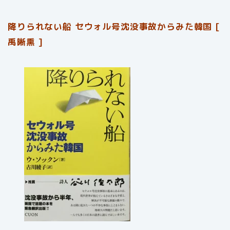
降りられない船 セウォル号沈没事故からみた韓国 [
禹晰熏 ]