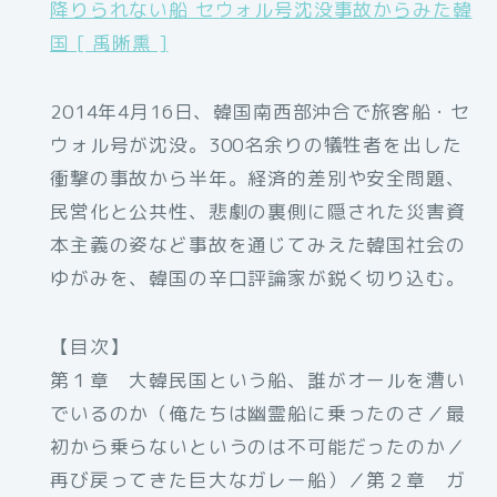
降りられない船 セウォル号沈没事故からみた韓
国 [ 禹晰熏 ]
2014年4月16日、韓国南西部沖合で旅客船・セ
ウォル号が沈没。300名余りの犠牲者を出した
衝撃の事故から半年。経済的差別や安全問題、
民営化と公共性、悲劇の裏側に隠された災害資
本主義の姿など事故を通じてみえた韓国社会の
ゆがみを、韓国の辛口評論家が鋭く切り込む。
【目次】
第１章 大韓民国という船、誰がオールを漕い
でいるのか（俺たちは幽霊船に乗ったのさ／最
初から乗らないというのは不可能だったのか／
再び戻ってきた巨大なガレー船）／第２章 ガ