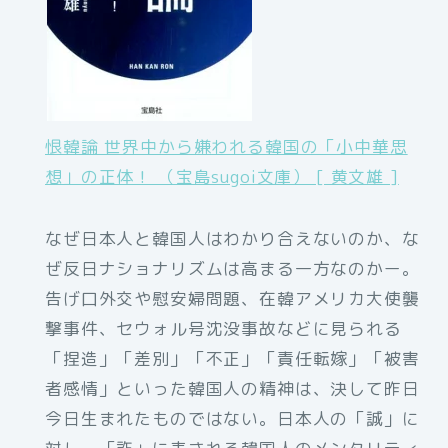
恨韓論 世界中から嫌われる韓国の「小中華思
想」の正体！ （宝島sugoi文庫） [ 黄文雄 ]
なぜ日本人と韓国人はわかり合えないのか、な
ぜ反日ナショナリズムは高まる一方なのかー。
告げ口外交や慰安婦問題、在韓アメリカ大使襲
撃事件、セウォル号沈没事故などに見られる
「捏造」「差別」「不正」「責任転嫁」「被害
者感情」といった韓国人の精神は、決して昨日
今日生まれたものではない。日本人の「誠」に