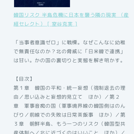
韓国リスク 半島危機に日本を襲う隣の現実 （産
経セレクト） [ 室谷克実 ]
「当事者意識ゼロ」に戦慄。なぜこんなに幼稚
で無責任なのか？北の脅威に「日米韓で連携」
は甘い。かの国の裏切りと実態を解き明かす。
【目次】
第１章 韓国の平和・統一妄想（強制退去の理
由／思い込みと妄想的見立て ほか）／第２
章 軍事音痴の国（軍事境界線の韓国側はのん
びり／前線での失敗は日常茶飯事 ほか）／第
３章 朝鮮半島、もう一つのリスク（韓国型共
産体制へ／北に近づくのはいいこと ほか）／