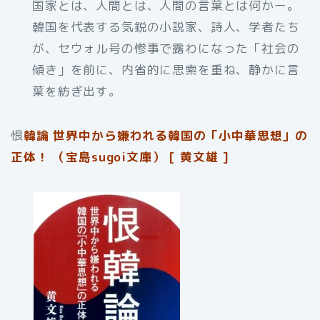
国家とは、人間とは、人間の言葉とは何かー。
韓国を代表する気鋭の小説家、詩人、学者たち
が、セウォル号の惨事で露わになった「社会の
傾き」を前に、内省的に思索を重ね、静かに言
葉を紡ぎ出す。
恨
韓論 世界中から嫌われる韓国の「小中華思想」の
正体！ （宝島sugoi文庫） [ 黄文雄 ]