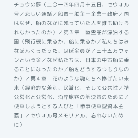
チョウの夢（二〇一四年四月十五日、セウォル
号／悲しい通話／船長ー船主ー企業ー政府／国
はなぜ、船のなかに残っていた人を誰も助けら
れなかったのか）／第３章 幽霊船が漂泊する
国（飛行機に乗るか、船に乗るか／私たちはみ
なぼんくらだった、ほぼ全員が／三十五万ウォ
ンという金／なぜ私たちは、日本の中古船に乗
ることになったのか／船をどうするつもりなの
か）／第４章 花のような魂たちへ捧げたい未
来（経済的な差別、民営化、そして公共性／準
公営化と公営化、沿岸旅客の解決策のために／
便乗しようとする人びと「惨事便乗型資本主
義」／セウォル号メモリアル、忘れないため
に）