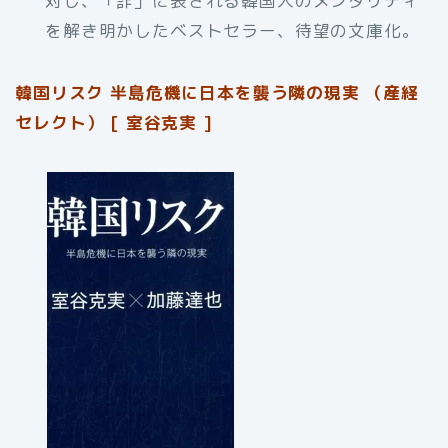
対し、「詐」に表される韓国人のメンタリティ
を解き明かしたベストセラー、待望の文庫化。
韓国リスク 半島危機に日本を襲う隣の現実 （産経
セレクト） [ 室谷克実 ]