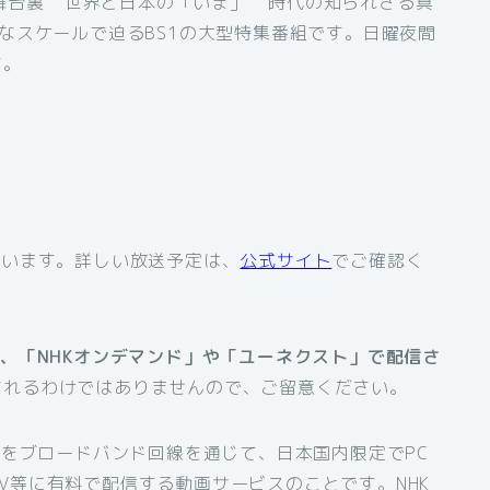
台裏” “世界と日本の「いま」” “時代の知られざる真
きなスケールで迫るBS1の大型特集番組です。日曜夜間
す。
ています。詳しい放送予定は、
公式サイト
でご確認く
は、「NHKオンデマンド」や「ユーネクスト」で配信さ
されるわけではありませんので、ご留意ください。
組をブロードバンド回線を通じて、日本国内限定でPC
V等に有料で配信する動画サービスのことです。NHK