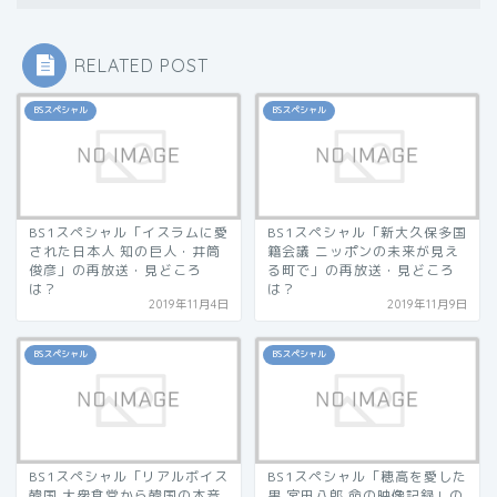
RELATED POST
BSスペシャル
BSスペシャル
BS1スペシャル「イスラムに愛
BS1スペシャル「新大久保多国
された日本人 知の巨人・井筒
籍会議 ニッポンの未来が見え
俊彦」の再放送・見どころ
る町で」の再放送・見どころ
は？
は？
2019年11月4日
2019年11月9日
BSスペシャル
BSスペシャル
BS1スペシャル「リアルボイス
BS1スペシャル「穂高を愛した
韓国 大衆食堂から韓国の本音
男 宮田八郎 命の映像記録」の