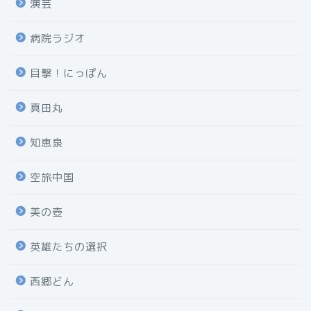
演芸
病院ラジオ
目撃！にっぽん
真田丸
知恵泉
空旅中国
美の壺
英雄たちの選択
西郷どん