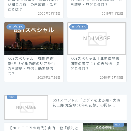
が聞こえる」の再放送・見ど
再放送・見どころは？
ころは？
2020年2月13日
2019年11月2日
BSスペシャル
BSスペシャル
BS1スペシャル「密着 自衛
BS1スペシャル「北海道開拓
隊“ミサイル防衛のリアル”」
困難の果てに」の再放送・見
の再放送・見逃し動画配信
どころは？
は？
2023年2月26日
2018年12月15日
BS1スペシャル「ヒグマを叱る男・大瀬
初三郎 完全版36年の記録」の再放...
［NHK こころの時代］山内一也「敵対と