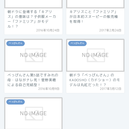
朝ドラに登場する「キアリ
キアリスこと「ファミリア」
ス」の意味は？子供服メーカ
が日本初スヌーピーの販売権
ー「ファミリア」がモデ
を取得！
ル！？
2016年10月24日
2017年2月26日
べっぴんさん
べっぴんさん
べっぴんさん第5話ですみれの
朝ドラ「べっぴんさん」の
母・はながナレ死！菅野美穂
KADOSHO（カドショー）のモ
による自己完結型！
デルは丸紅だった！？
2016年10月9日
2017年3月12日
べっぴんさん