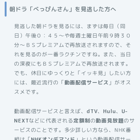
朝ドラ「べっぴんさん」を見逃した方へ
見逃した朝ドラを見るには、まずは毎日（同
日）午後０：４５～や毎週土曜日午前９時３０
分～ＢＳプレミアムで再放送されますので、そ
れを見るのが一番ラクチンですね。また、当日
の深夜にもＢＳプレミアムで再放送されます。
でも、休日にゆっくりと「イッキ見」したい方
には、最近流行の「
動画配信サービス
」がオス
スメです。
動画配信サービスと言えば、
dTV
、
Hulu
、
U-
NEXT
などに代表される
定額制
の
動画見放題
のサ
ービスのことです。多少詳しい方なら、NHK番
組は「
NHKオンデマンド
」という動画配信サー