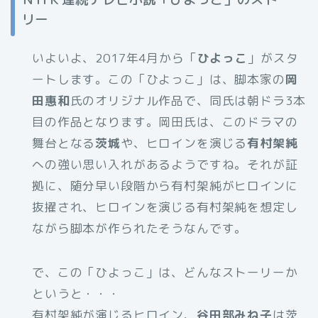
リー
いよいよ、2017年4月から「
ひよっこ
」がスタ
ートします。この「ひよっこ」は、脚本家の
岡
田惠和
氏のオリジナル作品で、同氏は朝ドラ3本
目の作品となります。岡田氏は、このドラマの
舞台となる
茨城
や、ヒロインを演じる
有村架純
への強い思い入れがあるようですね。それが証
拠に、随分早い段階から有村架純がヒロインに
抜擢され、ヒロインを演じる有村架純を想定し
ながら脚本が作られたそうなんです。
で、この「ひよっこ」は、どんなストーリーか
というと・・・
有村架純が演じるヒロイン、
谷田部みね子
は茨