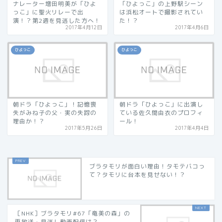
ナレーター増田明美が「ひよ
「ひよっこ」の上野駅シーン
っこ」に聖火リレーで出
は浜松オートで撮影されてい
演！？第2週を見逃した方へ！
た！？
2017年4月12日
2017年4月6日
ひよっこ
ひよっこ
朝ドラ「ひよっこ」！記憶喪
朝ドラ「ひよっこ」に出演し
失がみね子の父・実の失踪の
ている佐久間由衣のプロフィ
理由か！？
ール！
2017年5月26日
2017年4月4日
ブラタモリが面白い理由！タモテバコっ
て？タモリに台本を見せない！？
［NHK］ブラタモリ#67「奄美の森」の
再放送・見逃し動画配信は？