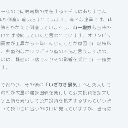
リーなので向島電機の実在するモデルはありません
業が倒産に追い込まれています。有名な企業では、
山
負債をかかえて倒産していますし、
山一證券
も当時の
なければ破綻していたと言われています。オリンピッ
鋼需要が上昇から下降に転じたことが原因で山陽特殊
り、典型的なオリンピック型の不況と言えますよね。
ものは、株価の下落でありその影響を受けて山一證券
です。
どで終わり、その後の「
いざなぎ景気
」へと突入して
夫蔵相が大量の建設国債を発行して公共投資を拡大し
赤字国債を発行して公共投資を拡大するなんていう政
まって袋叩きに合うのは目に見えていますが、当時は
。