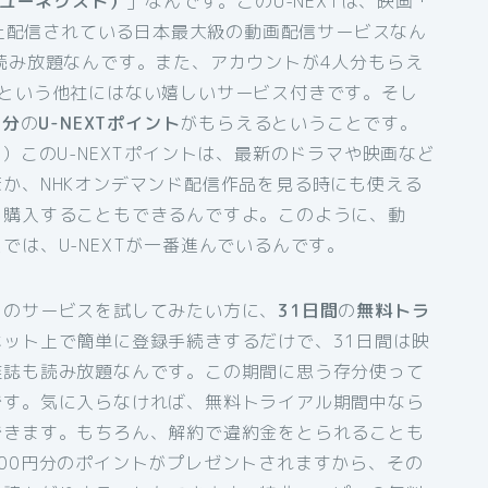
T（ユーネクスト）
」なんです。このU-NEXTは、映画・
以上配信されている日本最大級の動画配信サービスなん
読み放題なんです。また、アカウントが4人分もらえ
るという他社にはない嬉しいサービス付きです。そし
円分
の
U-NEXTポイント
がもらえるということです。
）このU-NEXTポイントは、最新のドラマや映画など
か、NHKオンデマンド配信作品を見る時にも使える
を購入することもできるんですよ。このように、動
では、U-NEXTが一番進んでいるんです。
このサービスを試してみたい方に、
31日間
の
無料トラ
ット上で簡単に登録手続きするだけで、31日間は映
雑誌も読み放題なんです。この期間に思う存分使って
です。気に入らなければ、無料トライアル期間中なら
できます。もちろん、解約で違約金をとられることも
00円分のポイントがプレゼントされますから、その