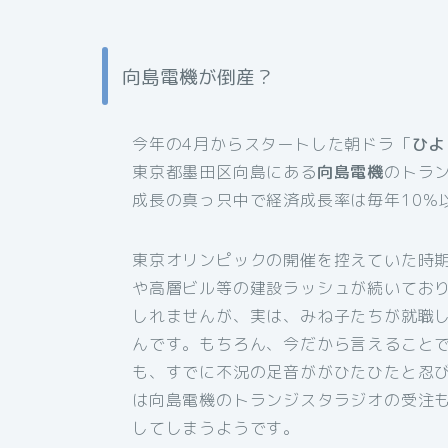
向島電機が倒産？
今年の4月からスタートした朝ドラ「
ひよ
東京都墨田区向島にある
向島電機
のトラ
成長の真っ只中で経済成長率は毎年10％
東京オリンピックの開催を控えていた時
や高層ビル等の建設ラッシュが続いてお
しれませんが、実は、みね子たちが就職し
んです。もちろん、今だから言えること
も、すでに不況の足音ががひたひたと忍
は向島電機のトランジスタラジオの受注
してしまうようです。