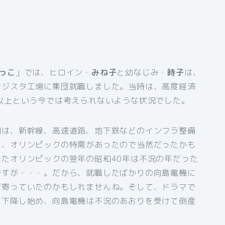
っこ
」では、ヒロイン・
みね子
と幼なじみ・
時子
は、
ンジスタ工場に集団就職しました。当時は、高度経済
以上という今では考えられないような状況でした。
期は、新幹線、高速道路、地下鉄などのインフラ整備
り、オリンピックの特需があったので当然だったかも
たオリンピックの翌年の昭和40年は不況の年だった
ですが・・・。だから、就職したばかりの向島電機に
び寄っていたのかもしれませんね。そして、ドラマで
も下降し始め、向島電機は不況のあおりを受けて倒産