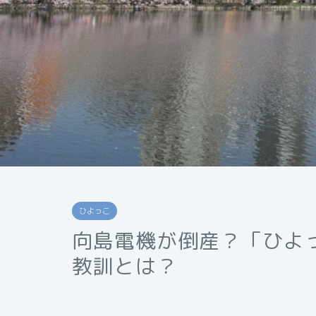
ひよっこ
向島電機が倒産？「ひよ
教訓とは？