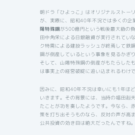
朝ドラ「ひよっこ」はオリジナルストー
が、実際に、昭和40年不況では多くの企
陽特殊鋼
が500億円という戦後最大級の
田中角栄による日銀融資が実行されてい
ク特需による建設ラッシュが終焉して鉄
鋼が倒産しているという事象を見るかぎ
そして、山陽特殊鋼の倒産がもたらした
は事実上の経営破綻に追い込まれるわけ
因みに、昭和40年不況は幸いにも1年ほ
いきます。その背景には、当時の福田赳
たことが功を奏したようです。今なら、
策を打ち出そうものなら、反対の声が高
公共投資の効き目は絶大だったんですね