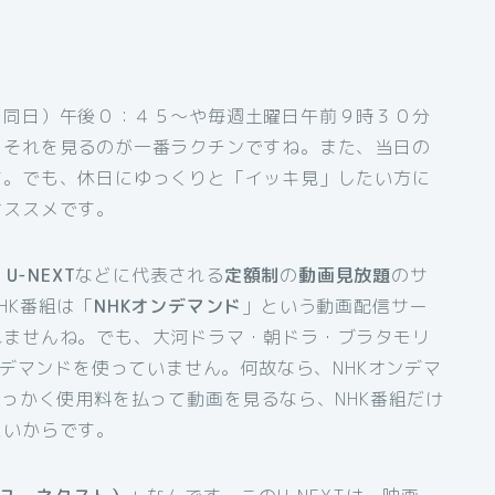
（同日）午後０：４５～や毎週土曜日午前９時３０分
、それを見るのが一番ラクチンですね。また、当日の
す。でも、休日にゆっくりと「イッキ見」したい方に
オススメです。
、
U-NEXT
などに代表される
定額制
の
動画見放題
のサ
HK番組は「
NHKオンデマンド
」という動画配信サー
れませんね。でも、大河ドラマ・朝ドラ・ブラタモリ
ンデマンドを使っていません。何故なら、NHKオンデマ
せっかく使用料を払って動画を見るなら、NHK番組だけ
たいからです。