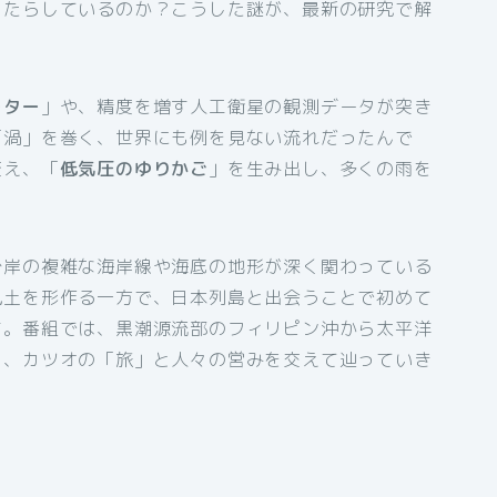
もたらしているのか？こうした謎が、最新の研究で解
ーター
」や、精度を増す人工衛星の観測データが突き
「渦」を巻く、世界にも例を見ない流れだったんで
変え、「
低気圧のゆりかご
」を生み出し、多くの雨を
沿岸の複雑な海岸線や海底の地形が深く関わっている
風土を形作る一方で、日本列島と出会うことで初めて
す。番組では、黒潮源流部のフィリピン沖から太平洋
を、カツオの「旅」と人々の営みを交えて辿っていき