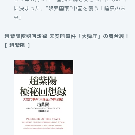
に決まった、“限界国家”中国を襲う「暗黒の未
来」
趙紫陽極秘回想録 天安門事件「大弾圧」の舞台裏！
[ 趙紫陽 ]