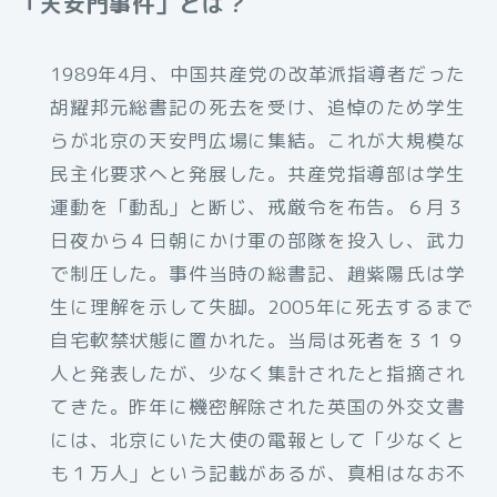
「天安門事件」とは？
1989年4月、中国共産党の改革派指導者だった
胡耀邦元総書記の死去を受け、追悼のため学生
らが北京の天安門広場に集結。これが大規模な
民主化要求へと発展した。共産党指導部は学生
運動を「動乱」と断じ、戒厳令を布告。６月３
日夜から４日朝にかけ軍の部隊を投入し、武力
で制圧した。事件当時の総書記、趙紫陽氏は学
生に理解を示して失脚。2005年に死去するまで
自宅軟禁状態に置かれた。当局は死者を３１９
人と発表したが、少なく集計されたと指摘され
てきた。昨年に機密解除された英国の外交文書
には、北京にいた大使の電報として「少なくと
も１万人」という記載があるが、真相はなお不