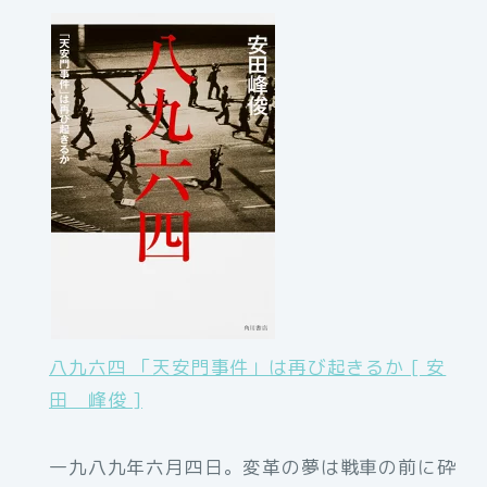
八九六四 「天安門事件」は再び起きるか [ 安
田 峰俊 ]
一九八九年六月四日。変革の夢は戦車の前に砕