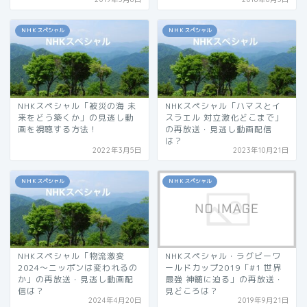
ＮＨＫスペシャル
ＮＨＫスペシャル
NHKスペシャル「被災の海 未
NHKスペシャル「ハマスとイ
来をどう築くか」の見逃し動
スラエル 対立激化どこまで」
画を視聴する方法！
の再放送・見逃し動画配信
は？
2022年3月5日
2023年10月21日
ＮＨＫスペシャル
ＮＨＫスペシャル
NHKスペシャル「物流激変
NHKスペシャル・ラグビーワ
2024〜ニッポンは変われるの
ールドカップ2019「#1 世界
か」の再放送・見逃し動画配
最強 神髄に迫る」の再放送・
信は？
見どころは？
2024年4月20日
2019年9月21日