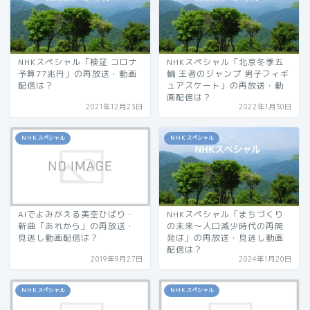
NHKスペシャル「検証 コロナ
NHKスペシャル「北京冬季五
予算77兆円」の再放送・動画
輪 王者のジャンプ 男子フィギ
配信は？
ュアスケート」の再放送・動
画配信は？
2021年12月23日
2022年1月30日
ＮＨＫスペシャル
ＮＨＫスペシャル
AIでよみがえる美空ひばり・
NHKスペシャル「まちづくり
新曲「あれから」の再放送・
の未来〜人口減少時代の再開
見逃し動画配信は？
発は」の再放送・見逃し動画
配信は？
2019年9月27日
2024年1月20日
ＮＨＫスペシャル
ＮＨＫスペシャル