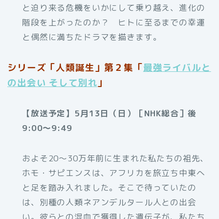
と迫り来る危機をいかにして乗り越え、進化の
階段を上がったのか？ ヒトに至るまでの幸運
と偶然に満ちたドラマを描きます。
シリーズ「人類誕生」第２集「
最強ライバルと
の出会い そして別れ
」
【放送予定】5月13日（日）［NHK総合］後
9:00～9:49
およそ20～30万年前に生まれた私たちの祖先、
ホモ・サピエンスは、アフリカを旅立ち中東へ
と足を踏み入れました。そこで待っていたの
は、別種の人類ネアンデルタール人との出会
い。彼らとの混血で獲得した遺伝子が、私たち