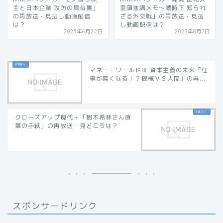
主と日本企業 攻防の舞台裏」
皇御進講メモ〜戦時下 知られ
の再放送・見逃し動画配信
ざる外交戦」の再放送・見逃
は？
し動画配信は？
2025年6月22日
2023年8月7日
マネー・ワールドⅢ 資本主義の未来「仕
事が無くなる！？機械ＶＳ人間」の再...
クローズアップ現代＋「樹木希林さん直
筆の手紙」の再放送・見どころは？
スポンサードリンク