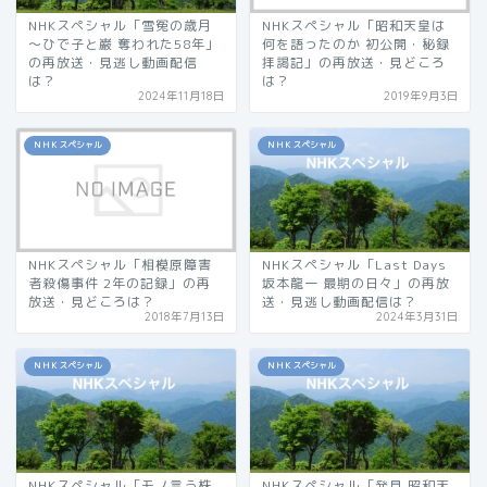
NHKスペシャル「雪冤の歳月
NHKスペシャル「昭和天皇は
～ひで子と巌 奪われた58年」
何を語ったのか 初公開・秘録
の再放送・見逃し動画配信
拝謁記」の再放送・見どころ
は？
は？
2024年11月18日
2019年9月3日
ＮＨＫスペシャル
ＮＨＫスペシャル
NHKスペシャル「相模原障害
NHKスペシャル「Last Days
者殺傷事件 2年の記録」の再
坂本龍一 最期の日々」の再放
放送・見どころは？
送・見逃し動画配信は？
2018年7月13日
2024年3月31日
ＮＨＫスペシャル
ＮＨＫスペシャル
NHKスペシャル「モノ言う株
NHKスペシャル「発見 昭和天