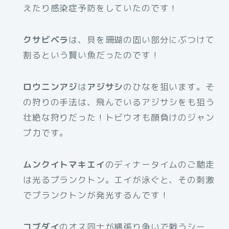
えたり感染症予防をしていたのです！
クサビベラ
は、貝を珊瑚の固い部分にぶつけて
割るという賢い魚だったのです！
ロウニンアジ
は
アジサシ
のひなを狙います。そ
の狩りの手法は、飛んでいるアジサシをも狙う
壮絶な狩りだった！トビウオも顔負けのジャン
プ力です。
ムンクイトマキエイ
のディナータイムのご馳走
は光るプランクトン。エイが泳ぐと、その刺激
でプランクトンが発光するんです！
コブダイ
のオス同士が縄張り争いで戦うシー