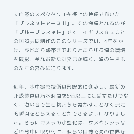
大自然のスペクタクルを極上の映像で描いた
「
プラネットアースⅡ
」。その海編となるのが
「
ブループラネット
」です。イギリスＢＢＣと
の国際共同制作のこのシリーズでは、4年をか
け、極地から熱帯までありとあらゆる海の環境
を撮影。今なお新たな発見が続く、海の生きも
のたちの営みに迫ります。
近年、水中撮影技術は飛躍的に進歩し、最新の
呼吸装置は潜水時間を5倍以上に延ばすだけでな
く、泡の音で生き物たちを脅かすことなく決定
的瞬間をとらえることができるようになりまし
た。さらにカメラの小型化は、サメやクジラな
どの背中に取り付け、彼らの目線で海の世界を