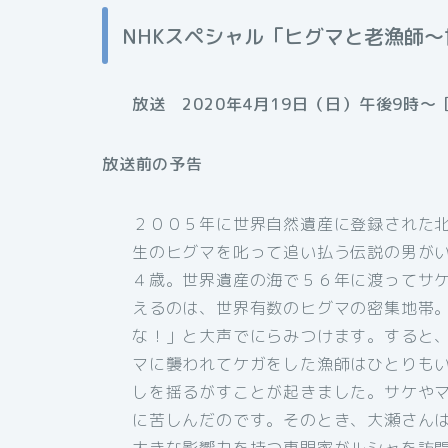
NHKスペシャル「ヒグマと老漁師
放送 2020年4月19日（日）午後9時〜
放送前の予告
２００５年に世界自然遺産に登録された北
生のヒグマを叱って追い払う伝説の男が
４歳。世界遺産の海で５６年に渡ってサ
えるのは、世界有数のヒグマの密集地帯
な！」と大声でにらみつけます。すると
マに襲われてケガをした漁師はひとりも
しを揺るがすことが起きました。サケや
に苦しんだのです。そのとき、大瀬さん
大きな影響力を持つ専門家がルシャを訪