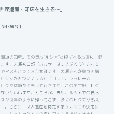
～世界遺産・知床を生きる～」
［NHK総合］
海道の知床。その奥地“ルシャ”と呼ばれる地区に、野
います。大瀬初三郎（おおせ・はつさぶろう）さん８
ケやマスをとってきた漁師です。大瀬さんが拠点を構
。ヒグマが近づいてくると「コラ！こっちに来る
、ヒグマは静かに去って行きます。この半世紀、ヒグ
いないといいます。ところが、去年、ルシャでの暮ら
マスが例年のように帰ってこず、多くのヒグマが飢え
は…。さらに、世界遺産を認定するユネスコの決定に
問。ルシャを自然本来の姿に戻すよう求めてきまし