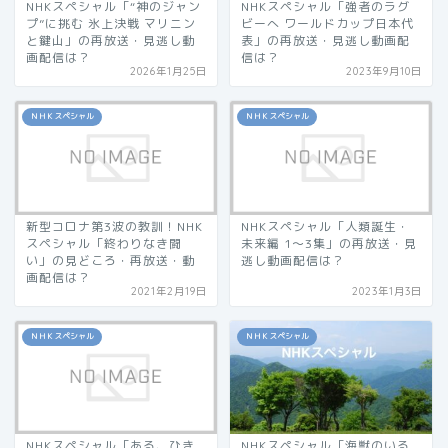
NHKスペシャル「“神のジャン
NHKスペシャル「強者のラグ
プ”に挑む 氷上決戦 マリニン
ビーへ ワールドカップ日本代
と鍵山」の再放送・見逃し動
表」の再放送・見逃し動画配
画配信は？
信は？
2026年1月25日
2023年9月10日
ＮＨＫスペシャル
ＮＨＫスペシャル
新型コロナ第3波の教訓！NHK
NHKスペシャル「人類誕生・
スペシャル「終わりなき闘
未来編 1〜3集」の再放送・見
い」の見どころ・再放送・動
逃し動画配信は？
画配信は？
2021年2月19日
2023年1月3日
ＮＨＫスペシャル
ＮＨＫスペシャル
NHKスペシャル「ある、ひき
NHKスペシャル「海獣のいる