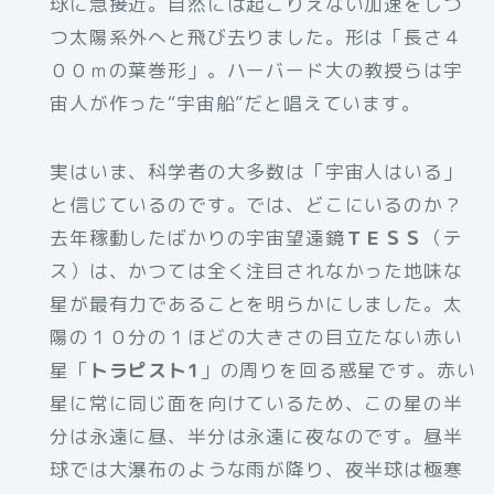
球に急接近。自然には起こりえない加速をしつ
つ太陽系外へと飛び去りました。形は「長さ４
００ｍの葉巻形」。ハーバード大の教授らは宇
宙人が作った“宇宙船”だと唱えています。
実はいま、科学者の大多数は「宇宙人はいる」
と信じているのです。では、どこにいるのか？
去年稼動したばかりの宇宙望遠鏡
ＴＥＳＳ
（テ
ス）は、かつては全く注目されなかった地味な
星が最有力であることを明らかにしました。太
陽の１０分の１ほどの大きさの目立たない赤い
星「
トラピスト1
」の周りを回る惑星です。赤い
星に常に同じ面を向けているため、この星の半
分は永遠に昼、半分は永遠に夜なのです。昼半
球では大瀑布のような雨が降り、夜半球は極寒